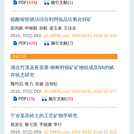
PDF
(
433
)
施引文献
(
1
)
硫酸铵焙烧法综合利用低品位氧化锌矿
邵鸿媚
申晓毅
孙毅
翟玉春
王佳东
,
,
,
,
2016, 37(2)
DOI:
10.3969/j.issn.1000-6532.2016.02.016
PDF
(
426
)
施引文献
(
7
)
冶金工程
湖北竹溪县夜壶寨-柳树村铌矿矿物组成及Nb的赋
存状态研究
魏均启
鲁力
吴健
边智虹
,
,
,
2016, 37(2)
DOI:
10.3969/j.issn.1000-6532.2016.02.017
PDF
(
19
)
施引文献
(
15
)
宁乡某高岭土的工艺矿物学研究
易龙生
黎七荣
齐丽娜
李行
,
,
,
2016, 37(2)
DOI:
10.3969/j.issn.1000-6532.2016.02.018