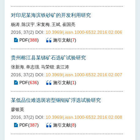
对印尼某海滨铁砂矿的开发利用研究
杨涛
陈汉宇
宋复梅
王斌
崔国亮
,
,
,
,
2016, 37(2)
DOI:
10.3969/j.issn.1000-6532.2016.02.006
PDF
(
388
)
施引文献
(
7
)
贵州榕江县某锑矿石选矿试验研究
张新海
单志强
马荣锴
袁江涛
,
,
,
2016, 37(2)
DOI:
10.3969/j.issn.1000-6532.2016.02.007
PDF
(
636
)
施引文献
(
1
)
某低品位难选斑岩型铜钼矿浮选试验研究
廖银英
2016, 37(2)
DOI:
10.3969/j.issn.1000-6532.2016.02.008
PDF
(
387
)
施引文献
(
8
)