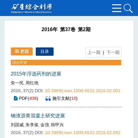
2016年 第37卷 第2期
栏目
目录
上一期
|
下一期
综合评述
2015年浮选药剂的进展
朱一民
周红艳
,
2016, 37(2)
DOI:
10.3969/j.issn.1000-6532.2016.02.001
PDF
(
438
)
施引文献
(
10
)
钢渣沥青混凝土研究进展
刘国威
朱李俊
金强
韩甲兴
,
,
,
2016, 37(2)
DOI:
10.3969/j.issn.1000-6532.2016.02.002