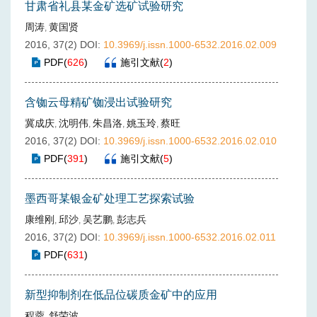
甘肃省礼县某金矿选矿试验研究
周涛
黄国贤
,
2016, 37(2)
DOI:
10.3969/j.issn.1000-6532.2016.02.009
PDF
(
626
)
施引文献
(
2
)
含铷云母精矿铷浸出试验研究
冀成庆
沈明伟
朱昌洛
姚玉玲
蔡旺
,
,
,
,
2016, 37(2)
DOI:
10.3969/j.issn.1000-6532.2016.02.010
PDF
(
391
)
施引文献
(
5
)
墨西哥某银金矿处理工艺探索试验
康维刚
邱沙
吴艺鹏
彭志兵
,
,
,
2016, 37(2)
DOI:
10.3969/j.issn.1000-6532.2016.02.011
PDF
(
631
)
新型抑制剂在低品位碳质金矿中的应用
程蓉
舒荣波
,