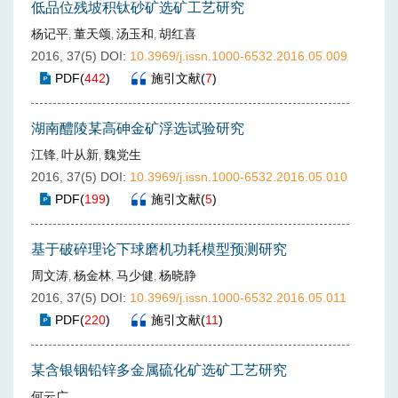
低品位残坡积钛砂矿选矿工艺研究
杨记平
董天颂
汤玉和
胡红喜
,
,
,
2016, 37(5)
DOI:
10.3969/j.issn.1000-6532.2016.05.009
PDF
(
442
)
施引文献
(
7
)
湖南醴陵某高砷金矿浮选试验研究
江锋
叶从新
魏党生
,
,
2016, 37(5)
DOI:
10.3969/j.issn.1000-6532.2016.05.010
PDF
(
199
)
施引文献
(
5
)
基于破碎理论下球磨机功耗模型预测研究
周文涛
杨金林
马少健
杨晓静
,
,
,
2016, 37(5)
DOI:
10.3969/j.issn.1000-6532.2016.05.011
PDF
(
220
)
施引文献
(
11
)
某含银铟铅锌多金属硫化矿选矿工艺研究
何云广