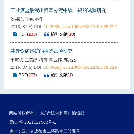
工业废盐酸浸出拜耳赤泥中铁、铝的试验研究
刘邦煜
叶春
林华
,
,
2016, 37(5)
DOI:
10.3969/j.issn.1000-6532.2016.05.022
PDF
(
233
)
施引文献
(
10
)
某赤铁矿尾矿的再选试验研究
于淙权
王美娜
梅倩
陈亚婷
邹文杰
,
,
,
,
2016, 37(5)
DOI:
10.3969/j.issn.1000-6532.2016.05.023
PDF
(
277
)
施引文献
(
1
)
网站版权所有：《矿产综合利用》编辑部
蜀ICP备2021027503号-1
地址：四川省成都市二环路南三段五号