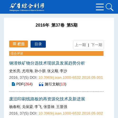
2016年 第37卷 第5期
栏目
目录
上一期
|
下一期
综合评述
钢渣铁矿物分选技术现状及发展趋势分析
史长亮
尤培海
孙小朋
张义顺
李沙
,
,
,
,
2016, 37(5)
DOI:
10.3969/j.issn.1000-6532.2016.05.001
PDF
(
264
)
施引文献
(
13
)
废旧印刷线路板的再资源化技术及新进展
杨春刚
戈保梁
李飞
张晋禄
王显强
,
,
,
,
2016, 37(5)
DOI:
10.3969/j.issn.1000-6532.2016.05.002