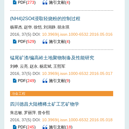
PDF
(
273
)
施引文献
(
4
)
(NH4)2SO4浸取轻烧粉的控制过程
杨翠杰
赵华
徐恺
刘润静
胡永琪
,
,
,
,
2016, 37(5)
DOI:
10.3969/j.issn.1000-6532.2016.05.016
PDF
(
529
)
施引文献
(
4
)
锰尾矿渣/偏高岭土地聚物制备及性能研究
刘峥
云亮
赵永
杨宏斌
王熙军
,
,
,
,
2016, 37(5)
DOI:
10.3969/j.issn.1000-6532.2016.05.017
PDF
(
249
)
施引文献
(
9
)
冶金工程
四川德昌大陆槽稀土矿工艺矿物学
朱志敏
罗丽萍
曾令熙
,
,
2016, 37(5)
DOI:
10.3969/j.issn.1000-6532.2016.05.018
PDF
(
245
)
施引文献
(
18
)