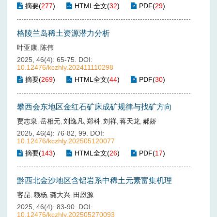
摘要
(
277
)
HTML全文
(
32
)
PDF
(
29
)
格陵兰岛稀土资源潜力分析
叶亚康
陈伟
,
2025, 46(4): 65-75.
DOI:
10.12476/kczhly.202411110298
摘要
(
269
)
HTML全文
(
44
)
PDF
(
30
)
攀西会东地区金红石矿床成矿规律与找矿方向
贾志泉
岳相元
刘逸凡
郑科
刘祥
蒋天龙
郝娇
,
,
,
,
,
,
2025, 46(4): 76-82, 99.
DOI:
10.12476/kczhly.202505120077
摘要
(
143
)
HTML全文
(
26
)
PDF
(
17
)
黔西北金沙地区含铝岩系中稀土元素富集机理
客昆
赖杨
龚大兴
田恩源
,
,
,
2025, 46(4): 83-90.
DOI:
10.12476/kczhly.202505270093