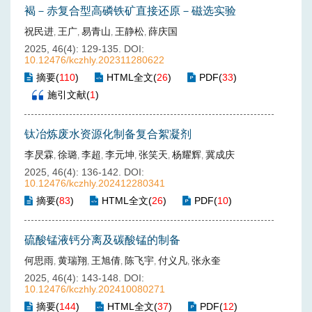
褐－赤复合型高磷铁矿直接还原－磁选实验
祝民进
王广
易青山
王静松
薛庆国
,
,
,
,
2025, 46(4): 129-135.
DOI:
10.12476/kczhly.202311280622
摘要
(
110
)
HTML全文
(
26
)
PDF
(
33
)
施引文献
(
1
)
钛冶炼废水资源化制备复合絮凝剂
李昃霖
徐璐
李超
李元坤
张笑天
杨耀辉
冀成庆
,
,
,
,
,
,
2025, 46(4): 136-142.
DOI:
10.12476/kczhly.202412280341
摘要
(
83
)
HTML全文
(
26
)
PDF
(
10
)
硫酸锰液钙分离及碳酸锰的制备
何思雨
黄瑞翔
王旭倩
陈飞宇
付义凡
张永奎
,
,
,
,
,
2025, 46(4): 143-148.
DOI:
10.12476/kczhly.202410080271
摘要
(
144
)
HTML全文
(
37
)
PDF
(
12
)