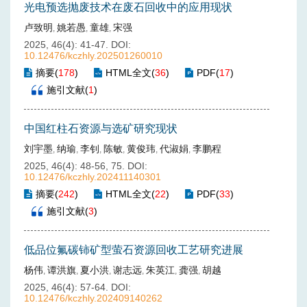
光电预选抛废技术在废石回收中的应用现状
卢致明
姚若愚
童雄
宋强
,
,
,
2025, 46(4): 41-47.
DOI:
10.12476/kczhly.202501260010
摘要
(
178
)
HTML全文
(
36
)
PDF
(
17
)
施引文献
(
1
)
中国红柱石资源与选矿研究现状
刘宇墨
纳瑜
李钊
陈敏
黄俊玮
代淑娟
李鹏程
,
,
,
,
,
,
2025, 46(4): 48-56, 75.
DOI:
10.12476/kczhly.202411140301
摘要
(
242
)
HTML全文
(
22
)
PDF
(
33
)
施引文献
(
3
)
低品位氟碳铈矿型萤石资源回收工艺研究进展
杨伟
谭洪旗
夏小洪
谢志远
朱英江
龚强
胡越
,
,
,
,
,
,
2025, 46(4): 57-64.
DOI:
10.12476/kczhly.202409140262