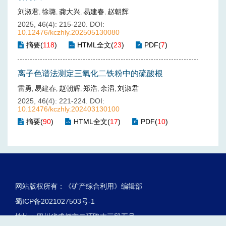
刘淑君
徐璐
龚大兴
易建春
赵朝辉
,
,
,
,
2025, 46(4): 215-220.
DOI:
10.12476/kczhly.202505130080
摘要
(
118
)
HTML全文
(
23
)
PDF
(
7
)
离子色谱法测定三氧化二铁粉中的硫酸根
雷勇
易建春
赵朝辉
郑浩
余滔
刘淑君
,
,
,
,
,
2025, 46(4): 221-224.
DOI:
10.12476/kczhly.202403130100
摘要
(
90
)
HTML全文
(
17
)
PDF
(
10
)
网站版权所有：《矿产综合利用》编辑部
蜀ICP备2021027503号-1
地址：四川省成都市二环路南三段五号