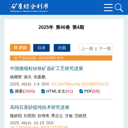
2025年 第46卷 第4期
栏目
目录
封面
上一期
|
下一期
《矿产综合利用》创刊45周年专刊
中国微细粒钛铁矿选矿工艺研究进展
杨耀辉
谢兵
张森鹏
,
,
2025, 46(4): 1-9.
DOI:
10.12476/kczhly.202506270122
摘要
(
2665
)
HTML全文
(
41
)
PDF
(
58
)
高纯石英砂提纯技术研究进展
魏娇阳
刘慧阳
孙增青
季志云
甘敏
范晓慧
,
,
,
,
,
2025, 46(4): 10-19.
DOI:
10.12476/kczhly.202412270339