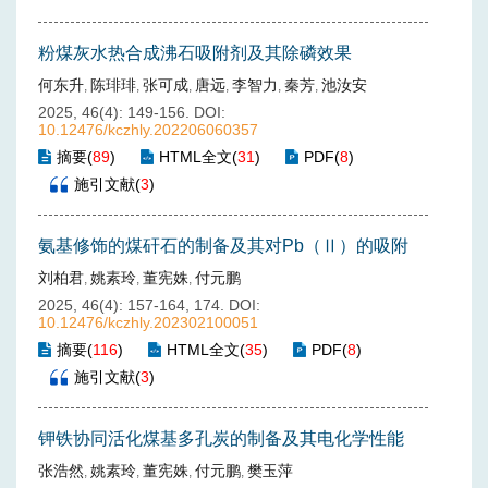
粉煤灰水热合成沸石吸附剂及其除磷效果
何东升
陈琲琲
张可成
唐远
李智力
秦芳
池汝安
,
,
,
,
,
,
2025, 46(4): 149-156.
DOI:
10.12476/kczhly.202206060357
摘要
(
89
)
HTML全文
(
31
)
PDF
(
8
)
施引文献
(
3
)
氨基修饰的煤矸石的制备及其对Pb（Ⅱ）的吸附
刘柏君
姚素玲
董宪姝
付元鹏
,
,
,
2025, 46(4): 157-164, 174.
DOI:
10.12476/kczhly.202302100051
摘要
(
116
)
HTML全文
(
35
)
PDF
(
8
)
施引文献
(
3
)
钾铁协同活化煤基多孔炭的制备及其电化学性能
张浩然
姚素玲
董宪姝
付元鹏
樊玉萍
,
,
,
,