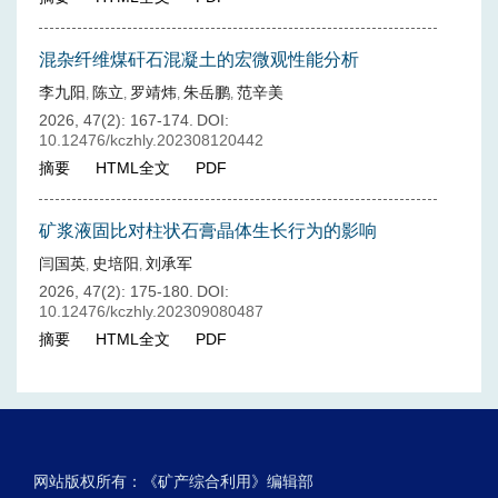
混杂纤维煤矸石混凝土的宏微观性能分析
李九阳
陈立
罗靖炜
朱岳鹏
范辛美
,
,
,
,
2026, 47(2): 167-174.
DOI:
10.12476/kczhly.202308120442
摘要
HTML全文
PDF
矿浆液固比对柱状石膏晶体生长行为的影响
闫国英
史培阳
刘承军
,
,
2026, 47(2): 175-180.
DOI:
10.12476/kczhly.202309080487
摘要
HTML全文
PDF
网站版权所有：《矿产综合利用》编辑部