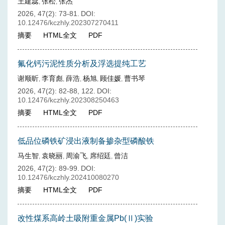
王建蕊
张松
张杰
,
,
2026, 47(2): 73-81.
DOI:
10.12476/kczhly.202307270411
摘要
HTML全文
PDF
氟化钙污泥性质分析及浮选提纯工艺
谢顺昕
李育彪
薛浩
杨旭
顾佳媛
曹书琴
,
,
,
,
,
2026, 47(2): 82-88, 122.
DOI:
10.12476/kczhly.202308250463
摘要
HTML全文
PDF
低品位磷铁矿浸出液制备掺杂型磷酸铁
马生智
袁晓丽
周渝飞
席绍廷
曾洁
,
,
,
,
2026, 47(2): 89-99.
DOI:
10.12476/kczhly.202410080270
摘要
HTML全文
PDF
改性煤系高岭土吸附重金属Pb(Ⅱ)实验