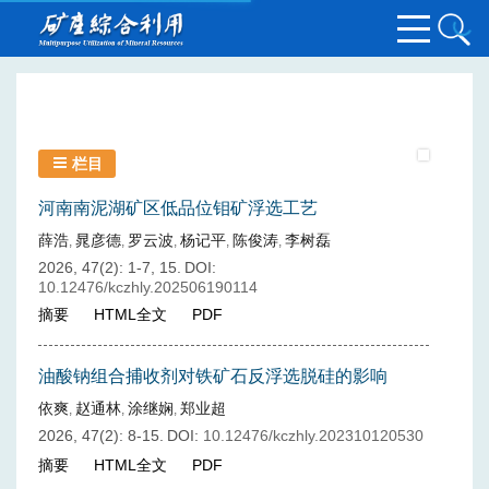
栏目
河南南泥湖矿区低品位钼矿浮选工艺
薛浩
晁彦德
罗云波
杨记平
陈俊涛
李树磊
,
,
,
,
,
2026, 47(2): 1-7, 15.
DOI:
10.12476/kczhly.202506190114
摘要
HTML全文
PDF
油酸钠组合捕收剂对铁矿石反浮选脱硅的影响
依爽
赵通林
涂继娴
郑业超
,
,
,
2026, 47(2): 8-15.
DOI:
10.12476/kczhly.202310120530
摘要
HTML全文
PDF