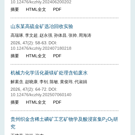
10.12476/kczhly.202406200202
摘要
HTML全文
PDF
山东某高硫金矿选冶回收实验
高瑞琢
李文超
赵永强
孙体昌
张帅
周海涛
,
,
,
,
,
2026, 47(2): 58-63.
DOI:
10.12476/kczhly.202407180218
摘要
HTML全文
PDF
机械力化学活化菱镁矿处理含铅废水
解素含
赵晓康
李钊
陈敏
黄俊玮
代淑娟
,
,
,
,
,
2026, 47(2): 64-72.
DOI:
10.12476/kczhly.202507060140
摘要
HTML全文
PDF
贵州织金含稀土磷矿工艺矿物学及酸浸富集P
O
研
2
5
究