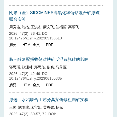
刚果（金）SICOMINES高氧化率铜钴混合矿浮磁
联合实验
周宽达
刘杰
王洪杰
蒙文飞
兰福荫
高帮飞
,
,
,
,
,
2026, 47(2): 36-41.
DOI:
10.12476/kczhly.202309190510
摘要
HTML全文
PDF
胺－醇复配捕收剂对铁矿反浮选脱硅的影响
郭思瑶
赵通林
郑思侬
依爽
马芳源
,
,
,
,
2026, 47(2): 42-49.
DOI:
10.12476/kczhly.202306180335
摘要
HTML全文
PDF
浮选－水冶联合工艺分离某钨锡粗精矿实验
王帅
施雨航
宋宝旭
黄恩铭
杨光
,
,
,
,
2026, 47(2): 50-57, 72.
DOI: