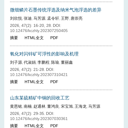
微细鳞片石墨传统浮选及纳米气泡浮选的差异
刘欣悦
张迪
马芳源
孟令轩
王野
唐崇亮
,
,
,
,
,
2026, 47(2): 16-20, 28.
DOI:
10.12476/kczhly.202307250405
摘要
HTML全文
PDF
氧化对闪锌矿可浮性的影响及机理
刘子源
代淑娟
李鹏程
陈瑜
董丽鑫
,
,
,
,
2026, 47(2): 21-28.
DOI:
10.12476/kczhly.202307310421
摘要
HTML全文
PDF
山东某硫精矿中铜的回收工艺
黄恩铭
南楠
赵通林
董鸿良
宋宝旭
王海龙
马芳源
,
,
,
,
,
,
2026, 47(2): 29-35.
DOI:
10.12476/kczhly.202307030361
摘要
HTML全文
PDF