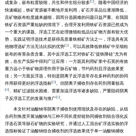
[
1
]
成复杂，嵌布粒度较细，共生和伴生组分较多
。随着中国经济的
快速崛起，铁矿资源被不断地开发利用，矿石开采品位逐渐降低，
且矿物嵌布粒度越来越细，因而分选困难的问题日益严重。在我国
铁矿石资源严重短缺的情境下，合理开发利用铁矿石资源已然成为
一个重大的课题。浮选工艺在处理微细粒低品位矿物方面有较大优
势，实践证明浮选技术是获得高质量铁精矿方法之一，浮选具有其
[
2
]
他物理选矿方法无法比拟的优势
，可以高效降低铁精矿中呈细粒
嵌布的有害杂质含量。其中反浮选工艺对铁矿石“提铁降硅”尤为有
效，在生产实际中得到广泛应用：一方面其利用矿浆中石英的有效
重力远小于铁矿物原理作用于脉石矿物，节约药剂且浮选效果更
佳；另一方面反浮选，特别是阴离子反浮选常存在多种药剂的协同
[
3
]
作用获得更好的浮选指标
。但阴离子捕收剂存在药剂用量较高
[
4
]
、精矿过滤脱水困难、需要加温浮选等诸多缺陷，严重阻碍阴离
[
5
]
子反浮选工艺的发展与推广
。
本文针对油酸钠等阴离子捕收剂使用现状及存在的缺陷，从组
合药剂角度开展油酸钠与三种不同长度烃链协同捕收剂组合强化反
浮选石英等脉石矿物的实验研究，并通过人工混合矿浮选实验的浮
选指标验证了油酸钠组合捕收剂的浮选效果优于单一油酸钠捕收