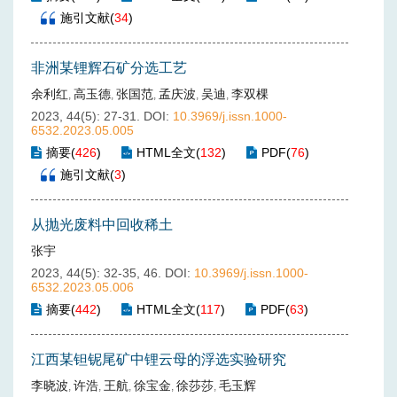
施引文献
(
34
)
非洲某锂辉石矿分选工艺
余利红
高玉德
张国范
孟庆波
吴迪
李双棵
,
,
,
,
,
2023, 44(5): 27-31.
DOI:
10.3969/j.issn.1000-
6532.2023.05.005
摘要
(
426
)
HTML全文
(
132
)
PDF
(
76
)
施引文献
(
3
)
从抛光废料中回收稀土
张宇
2023, 44(5): 32-35, 46.
DOI:
10.3969/j.issn.1000-
6532.2023.05.006
摘要
(
442
)
HTML全文
(
117
)
PDF
(
63
)
江西某钽铌尾矿中锂云母的浮选实验研究
李晓波
许浩
王航
徐宝金
徐莎莎
毛玉辉
,
,
,
,
,