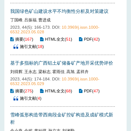
我国绿色矿山建设水平不均衡性分析及对策建议
丁国峰
吕振福
曹进成
,
,
2023, 44(5): 166-173.
DOI:
10.3969/j.issn.1000-
6532.2023.05.028
摘要
(
167
)
HTML全文
(
51
)
PDF
(
42
)
施引文献
(
18
)
基于多指标的广西铝土矿储备矿产地开采优势评价
刘得辉
王永志
梁标志
霍雨佳
高旭
孟祥卉
,
,
,
,
,
2023, 44(5): 174-184.
DOI:
10.3969/j.issn.1000-
6532.2023.05.029
摘要
(
275
)
HTML全文
(
68
)
PDF
(
47
)
施引文献
(
4
)
雪峰弧形构造带西南段金矿控矿构造及成矿模式新
析
金小燕
金妮
黄始琪
孙立吉
刘湘勤