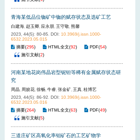
青海某低品位铷矿中铷的赋存状态及选矿工艺
白建海
赵玉卿
应永朋
王守敬
熊馨
,
,
,
,
2023, 44(5): 80-85.
DOI:
10.3969/j.issn.1000-
6532.2023.05.015
摘要
(
295
)
HTML全文
(
92
)
PDF
(
54
)
施引文献
(
2
)
河南某地花岗伟晶岩型铌钽等稀有金属赋存状态研
究
周晶
周姣花
徐畅
牛睿
张金矿
王真
桂博艺
,
,
,
,
,
,
2023, 44(5): 86-92.
DOI:
10.3969/j.issn.1000-
6532.2023.05.016
摘要
(
264
)
HTML全文
(
63
)
PDF
(
49
)
施引文献
(
5
)
三道庄矿区高氧化率钼矿石的工艺矿物学