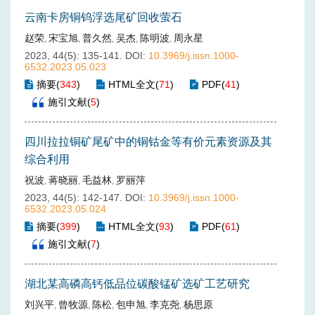
云南卡房铜钨浮选尾矿回收萤石
赵荣
宋宝旭
普久然
吴杰
陈明波
周永星
,
,
,
,
,
2023, 44(5): 135-141.
DOI:
10.3969/j.issn.1000-
6532.2023.05.023
摘要
(
343
)
HTML全文
(
71
)
PDF
(
41
)
施引文献
(
5
)
四川拉拉铜矿尾矿中的铜钴金等有价元素资源及其
综合利用
祝波
蒋晓丽
毛益林
罗丽萍
,
,
,
2023, 44(5): 142-147.
DOI:
10.3969/j.issn.1000-
6532.2023.05.024
摘要
(
399
)
HTML全文
(
93
)
PDF
(
61
)
施引文献
(
7
)
湖北某高磷高钙低品位碳酸锰矿选矿工艺研究
刘兴平
曾牧源
陈松
包申旭
李克尧
杨思原
,
,
,
,
,