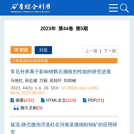
2023年 第44卷 第5期
栏目
封面
上一期
|
下一期
三稀资源综合利用专题
常见外界离子影响锂辉石捕收剂性能的研究进展
马艳红
孙志健
万丽
吴桂叶
刘崇峻
,
,
,
,
2023, 44(5): 1-6, 26.
DOI:
10.3969/j.issn.1000-
6532.2023.05.001
摘要
(
432
)
HTML全文
(
118
)
PDF
(
91
)
施引文献
(
9
)
旋流-静态微泡浮选柱在河南某微细粒钼矿的应用研
究