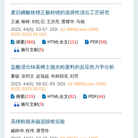
废旧磷酸铁锂正极粉锂的选择性浸出工艺研究
王威
柳林
刘红召
王洪亮
曹耀华
马驰
,
,
,
,
,
2023, 44(5): 53-57.
DOI:
10.3969/j.issn.1000-
6532.2023.05.010
摘要
(
366
)
HTML全文
(
111
)
PDF
(
58
)
施引文献
(
5
)
盐酸浸出铈基稀土抛光粉废料的反应热力学分析
董硕
张邦文
赵瑞超
布林朝克
刘芳
,
,
,
,
2023, 44(5): 58-62, 69.
DOI:
10.3969/j.issn.1000-
6532.2023.05.011
摘要
(
215
)
HTML全文
(
82
)
PDF
(
44
)
施引文献
(
3
)
高锂粉煤灰磁选除铁实验
臧静坤
程伟
潘雪玲
,
,