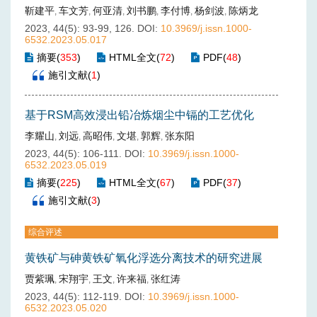
靳建平
车文芳
何亚清
刘书鹏
李付博
杨剑波
陈炳龙
,
,
,
,
,
,
2023, 44(5): 93-99, 126.
DOI:
10.3969/j.issn.1000-
6532.2023.05.017
摘要
(
353
)
HTML全文
(
72
)
PDF
(
48
)
施引文献
(
1
)
基于RSM高效浸出铅冶炼烟尘中镉的工艺优化
李耀山
刘远
高昭伟
文堪
郭辉
张东阳
,
,
,
,
,
2023, 44(5): 106-111.
DOI:
10.3969/j.issn.1000-
6532.2023.05.019
摘要
(
225
)
HTML全文
(
67
)
PDF
(
37
)
施引文献
(
3
)
综合评述
黄铁矿与砷黄铁矿氧化浮选分离技术的研究进展
贾紫珮
宋翔宇
王文
许来福
张红涛
,
,
,
,
2023, 44(5): 112-119.
DOI:
10.3969/j.issn.1000-
6532.2023.05.020