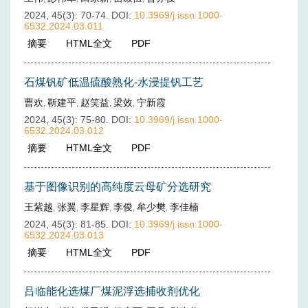
2024, 45(3): 70-74.
DOI:
10.3969/j.issn.1000-
6532.2024.03.011
摘要
(
250
)
HTML全文
(
91
)
PDF
(
34
)
石煤钒矿低温硫酸熟化-水浸提钒工艺
曹欢
靳建平
赵笑益
梁效
宁新霞
,
,
,
,
2024, 45(3): 75-80.
DOI:
10.3969/j.issn.1000-
6532.2024.03.012
摘要
(
268
)
HTML全文
(
32
)
PDF
(
23
)
基于图像识别的高纯度云母矿分选研究
王紫越
张翼
李星辉
李俊
牟少樊
李佳楠
,
,
,
,
,
2024, 45(3): 81-85.
DOI:
10.3969/j.issn.1000-
6532.2024.03.013
摘要
(
361
)
HTML全文
(
35
)
PDF
(
14
)
吕临能化选煤厂煤泥浮选捕收剂优化