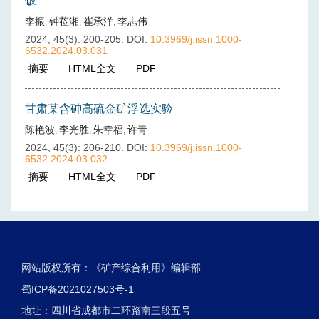
铍
李振
钟莅湘
崔承洋
李志伟
,
,
,
2024, 45(3): 200-205.
DOI:
10.3969/j.issn.1000-
6532.2024.03.031
摘要
(
306
)
HTML全文
(
45
)
PDF
(
17
)
甘肃某含砷高硫金矿浮选实验
陈艳波
李光胜
朱幸福
许青
,
,
,
2024, 45(3): 206-210.
DOI:
10.3969/j.issn.1000-
6532.2024.03.032
摘要
(
278
)
HTML全文
(
58
)
PDF
(
40
)
网站版权所有：《矿产综合利用》编辑部
蜀ICP备2021027503号-1
地址：四川省成都市二环路南三段五号