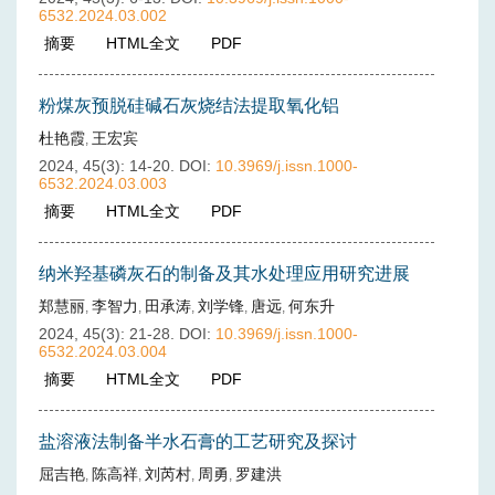
6532.2024.03.002
摘要
(
220
)
HTML全文
(
30
)
PDF
(
11
)
粉煤灰预脱硅碱石灰烧结法提取氧化铝
杜艳霞
王宏宾
,
2024, 45(3): 14-20.
DOI:
10.3969/j.issn.1000-
6532.2024.03.003
摘要
(
344
)
HTML全文
(
98
)
PDF
(
37
)
纳米羟基磷灰石的制备及其水处理应用研究进展
郑慧丽
李智力
田承涛
刘学锋
唐远
何东升
,
,
,
,
,
2024, 45(3): 21-28.
DOI:
10.3969/j.issn.1000-
6532.2024.03.004
摘要
(
314
)
HTML全文
(
80
)
PDF
(
25
)
盐溶液法制备半水石膏的工艺研究及探讨
屈吉艳
陈高祥
刘芮村
周勇
罗建洪
,
,
,
,