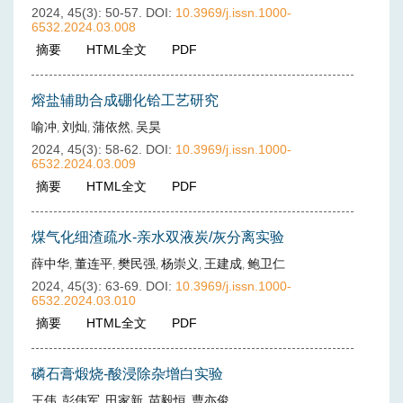
2024, 45(3): 50-57.
DOI:
10.3969/j.issn.1000-
6532.2024.03.008
摘要
(
284
)
HTML全文
(
30
)
PDF
(
17
)
熔盐辅助合成硼化铪工艺研究
喻冲
刘灿
蒲依然
吴昊
,
,
,
2024, 45(3): 58-62.
DOI:
10.3969/j.issn.1000-
6532.2024.03.009
摘要
(
221
)
HTML全文
(
41
)
PDF
(
17
)
煤气化细渣疏水-亲水双液炭/灰分离实验
薛中华
董连平
樊民强
杨崇义
王建成
鲍卫仁
,
,
,
,
,
2024, 45(3): 63-69.
DOI:
10.3969/j.issn.1000-
6532.2024.03.010
摘要
(
211
)
HTML全文
(
40
)
PDF
(
12
)
磷石膏煅烧-酸浸除杂增白实验
王伟
彭伟军
田家新
苗毅恒
曹亦俊
,
,
,
,