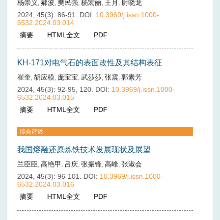
杨崇义
郝波
樊民强
杨宏丽
王月
尉晓龙
,
,
,
,
,
2024, 45(3): 86-91.
DOI:
10.3969/j.issn.1000-
6532.2024.03.014
摘要
(
254
)
HTML全文
(
46
)
PDF
(
11
)
KH-171对电气石的表面改性及其结构表征
崔奎
胡应模
庞宝宝
武莎莎
张震
郭素芳
,
,
,
,
,
2024, 45(3): 92-95, 120.
DOI:
10.3969/j.issn.1000-
6532.2024.03.015
摘要
(
243
)
HTML全文
(
41
)
PDF
(
10
)
综合评述
我国熔融还原炼铁技术发展现状及展望
兰臣臣
高艳甲
吕庆
张振锋
高峰
张淑会
,
,
,
,
,
2024, 45(3): 96-101.
DOI:
10.3969/j.issn.1000-
6532.2024.03.016
摘要
(
309
)
HTML全文
(
58
)
PDF
(
39
)