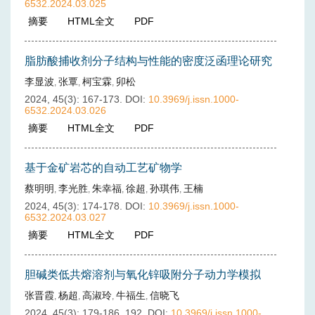
6532.2024.03.025
摘要
(
363
)
HTML全文
(
53
)
PDF
(
24
)
脂肪酸捕收剂分子结构与性能的密度泛函理论研究
李显波
张覃
柯宝霖
卯松
,
,
,
2024, 45(3): 167-173.
DOI:
10.3969/j.issn.1000-
6532.2024.03.026
摘要
(
281
)
HTML全文
(
50
)
PDF
(
19
)
基于金矿岩芯的自动工艺矿物学
蔡明明
李光胜
朱幸福
徐超
孙琪伟
王楠
,
,
,
,
,
2024, 45(3): 174-178.
DOI:
10.3969/j.issn.1000-
6532.2024.03.027
摘要
(
252
)
HTML全文
(
62
)
PDF
(
14
)
胆碱类低共熔溶剂与氧化锌吸附分子动力学模拟
张晋霞
杨超
高淑玲
牛福生
信晓飞
,
,
,
,
2024, 45(3): 179-186, 192.
DOI:
10.3969/j.issn.1000-