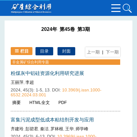
2024年 第45卷 第3期
栏目
目录
封面
上一期
|
下一期
非金属矿综合利用专题
粉煤灰中铝硅资源化利用研究进展
王丽萍
李超
,
2024, 45(3): 1-5, 13.
DOI:
10.3969/j.issn.1000-
6532.2024.03.001
摘要
(
439
)
HTML全文
(
71
)
PDF
(
48
)
富集污泥成型低成本粘结剂开发与应用
齐建玲
彭碧君
秦洁
罗林根
王华
师学峰
,
,
,
,
,
2024, 45(3): 6-13.
DOI:
10.3969/j.issn.1000-