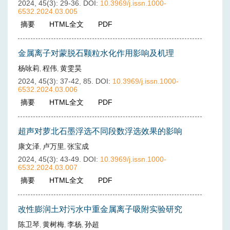
2024, 45(3): 29-36.
DOI:
10.3969/j.issn.1000-
6532.2024.03.005
摘要
(
257
)
HTML全文
(
56
)
PDF
(
18
)
金属离子对蒙脱石颗粒水化作用影响及机理
杨咏莉
程伟
黄雯昊
,
,
2024, 45(3): 37-42, 85.
DOI:
10.3969/j.issn.1000-
6532.2024.03.006
摘要
(
265
)
HTML全文
(
33
)
PDF
(
13
)
超声对萝北石墨浮选不同段数浮选效果的影响
康文泽
卢万里
张宝成
,
,
2024, 45(3): 43-49.
DOI:
10.3969/j.issn.1000-
6532.2024.03.007
摘要
(
238
)
HTML全文
(
50
)
PDF
(
17
)
改性膨润土对污水中重金属离子吸附实验研究
陈卫琴
黄树梅
李杨
孙超
,
,
,