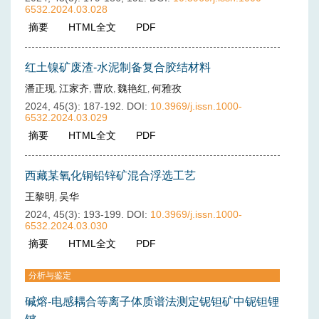
6532.2024.03.028
摘要
(
254
)
HTML全文
(
83
)
PDF
(
18
)
红土镍矿废渣-水泥制备复合胶结材料
潘正现
江家齐
曹欣
魏艳红
何雅孜
,
,
,
,
2024, 45(3): 187-192.
DOI:
10.3969/j.issn.1000-
6532.2024.03.029
摘要
(
244
)
HTML全文
(
48
)
PDF
(
17
)
西藏某氧化铜铅锌矿混合浮选工艺
王黎明
吴华
,
2024, 45(3): 193-199.
DOI:
10.3969/j.issn.1000-
6532.2024.03.030
摘要
(
241
)
HTML全文
(
54
)
PDF
(
30
)
分析与鉴定
碱熔-电感耦合等离子体质谱法测定铌钽矿中铌钽锂