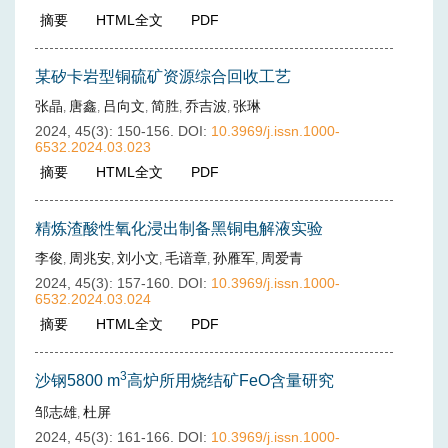
摘要
(
214
)
HTML全文
(
34
)
PDF
(
17
)
某矽卡岩型铜硫矿资源综合回收工艺
张晶
唐鑫
吕向文
简胜
乔吉波
张琳
,
,
,
,
,
2024, 45(3): 150-156.
DOI:
10.3969/j.issn.1000-
6532.2024.03.023
摘要
(
286
)
HTML全文
(
56
)
PDF
(
20
)
精炼渣酸性氧化浸出制备黑铜电解液实验
李俊
周兆安
刘小文
毛谙章
孙雁军
周爱青
,
,
,
,
,
2024, 45(3): 157-160.
DOI:
10.3969/j.issn.1000-
6532.2024.03.024
摘要
(
253
)
HTML全文
(
38
)
PDF
(
13
)
3
沙钢5800 m
高炉所用烧结矿FeO含量研究
邹志雄
杜屏
,
2024, 45(3): 161-166.
DOI:
10.3969/j.issn.1000-