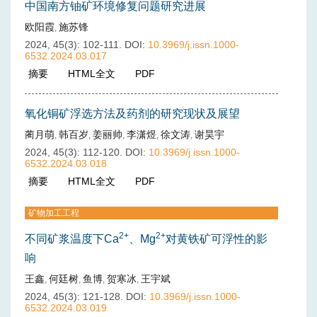
中国南方铀矿环境修复问题研究进展
欧阳霞
施苏锋
,
2024, 45(3): 102-111.
DOI:
10.3969/j.issn.1000-
6532.2024.03.017
摘要
(
227
)
HTML全文
(
69
)
PDF
(
23
)
氧化铜矿浮选方法及药剂的研究现状及展望
蔺月萌
韩百岁
姜丽帅
李潇煜
徐文涛
谢昊宇
,
,
,
,
,
2024, 45(3): 112-120.
DOI:
10.3969/j.issn.1000-
6532.2024.03.018
摘要
(
429
)
HTML全文
(
46
)
PDF
(
40
)
矿物加工工程
2+
2+
不同矿浆温度下Ca
、Mg
对黄铁矿可浮性的影
响
王鑫
何廷树
鱼博
贺寒冰
王宇斌
,
,
,
,
2024, 45(3): 121-128.
DOI:
10.3969/j.issn.1000-
6532.2024.03.019