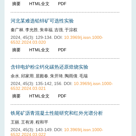
摘要
(
284
)
HTML全文
(
58
)
PDF
(
11
)
河北某难选铅锌矿可选性实验
秦广林
李光胜
朱幸福
吉强
于淙权
,
,
,
,
2024, 45(3): 129-134.
DOI:
10.3969/j.issn.1000-
6532.2024.03.020
摘要
(
221
)
HTML全文
(
48
)
PDF
(
19
)
含锌电炉粉尘钙化碳热还原焙烧实验
余水
邱家用
居殿春
朱开琦
陶雨倩
毛瑞
,
,
,
,
,
2024, 45(3): 135-142, 156.
DOI:
10.3969/j.issn.1000-
6532.2024.03.021
摘要
(
281
)
HTML全文
(
45
)
PDF
(
17
)
铁尾矿沥青混凝土性能研究和红外光谱分析
王丽
王有涛
程和平
,
,
2024, 45(3): 143-149.
DOI:
10.3969/j.issn.1000-
6532.2024.03.022