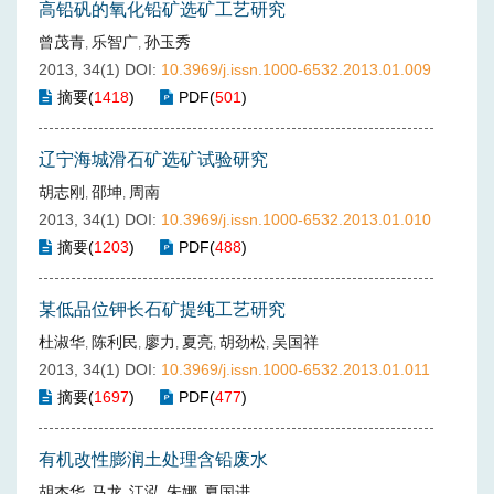
高铅矾的氧化铅矿选矿工艺研究
曾茂青
乐智广
孙玉秀
,
,
2013, 34(1)
DOI:
10.3969/j.issn.1000-6532.2013.01.009
摘要
(
1418
)
PDF
(
501
)
辽宁海城滑石矿选矿试验研究
胡志刚
邵坤
周南
,
,
2013, 34(1)
DOI:
10.3969/j.issn.1000-6532.2013.01.010
摘要
(
1203
)
PDF
(
488
)
某低品位钾长石矿提纯工艺研究
杜淑华
陈利民
廖力
夏亮
胡劲松
吴国祥
,
,
,
,
,
2013, 34(1)
DOI:
10.3969/j.issn.1000-6532.2013.01.011
摘要
(
1697
)
PDF
(
477
)
有机改性膨润土处理含铅废水
胡杰华
马龙
江泓
朱娜
夏国进
,
,
,
,