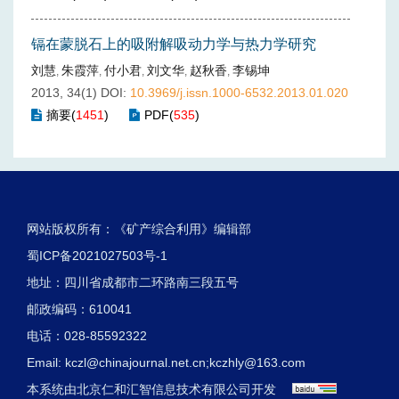
镉在蒙脱石上的吸附解吸动力学与热力学研究
刘慧
朱霞萍
付小君
刘文华
赵秋香
李锡坤
,
,
,
,
,
2013, 34(1)
DOI:
10.3969/j.issn.1000-6532.2013.01.020
摘要
(
1451
)
PDF
(
535
)
网站版权所有：《矿产综合利用》编辑部
蜀ICP备2021027503号-1
地址：四川省成都市二环路南三段五号
邮政编码：610041
电话：028-85592322
Email:
kczl@chinajournal.net.cn
;
kczhly@163.com
本系统由
北京仁和汇智信息技术有限公司
开发