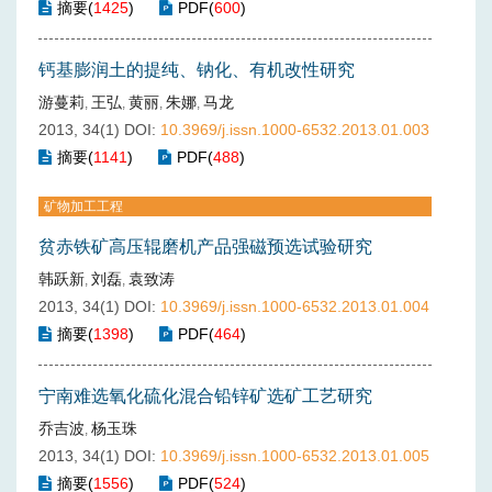
摘要
(
1425
)
PDF
(
600
)
钙基膨润土的提纯、钠化、有机改性研究
游蔓莉
王弘
黄丽
朱娜
马龙
,
,
,
,
2013, 34(1)
DOI:
10.3969/j.issn.1000-6532.2013.01.003
摘要
(
1141
)
PDF
(
488
)
矿物加工工程
贫赤铁矿高压辊磨机产品强磁预选试验研究
韩跃新
刘磊
袁致涛
,
,
2013, 34(1)
DOI:
10.3969/j.issn.1000-6532.2013.01.004
摘要
(
1398
)
PDF
(
464
)
宁南难选氧化硫化混合铅锌矿选矿工艺研究
乔吉波
杨玉珠
,
2013, 34(1)
DOI:
10.3969/j.issn.1000-6532.2013.01.005
摘要
(
1556
)
PDF
(
524
)