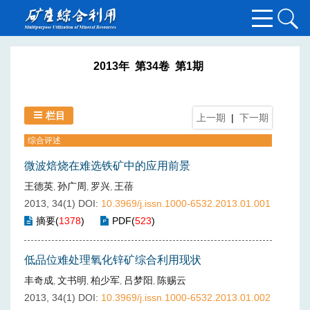
2013年 第34卷 第1期
栏目
上一期
|
下一期
综合评述
微波焙烧在难选铁矿中的应用前景
王德英
孙广周
罗兴
王蓓
,
,
,
2013, 34(1)
DOI:
10.3969/j.issn.1000-6532.2013.01.001
摘要
(
1378
)
PDF
(
523
)
低品位难处理氧化锌矿综合利用现状
丰奇成
文书明
柏少军
吕梦阳
陈赐云
,
,
,
,
2013, 34(1)
DOI:
10.3969/j.issn.1000-6532.2013.01.002